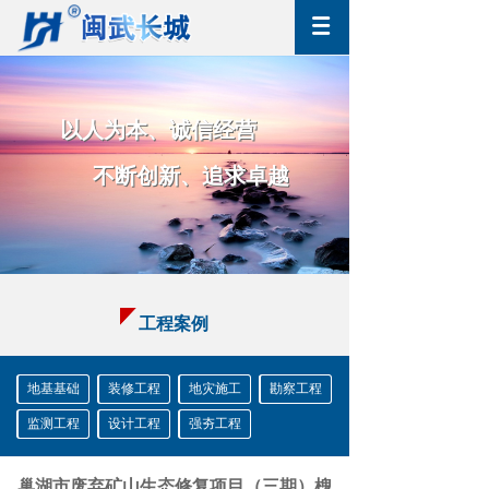
以人为
本、诚信经营
以人为
本、诚信经营
不断创新
、
追求卓越
不断创新
、
追求卓越
工程案例
地基基础
装修工程
地灾施工
勘察工程
监测工程
设计工程
强夯工程
巢湖市废弃矿山生态修复项目（三期）槐